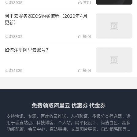
阅读(3935)
赞(
1
)

阿里云服务器ECS购买流程（2020年4月
更新）
阅读(8332)
赞(
0
)

如何注册阿里云账号？
阅读(4329)
赞(
0
)

免费领取阿里云 优惠券 代金券
支持快讯、专题、百度收录推送、人机验证、多级分类筛选器，适
用于垂直站点、科技博客、个人站，扁平化设计、简洁白色、超多
功能配置、会员中心、直达链接、文章图片弹窗、自动缩略图等...