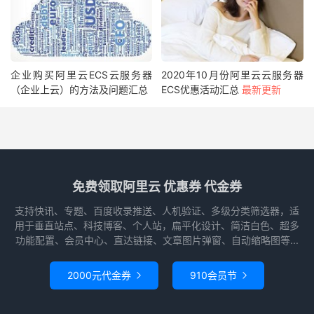
企业购买阿里云ECS云服务器
2020年10月份阿里云云服务器
（企业上云）的方法及问题汇总
ECS优惠活动汇总
最新更新
免费领取阿里云 优惠券 代金券
支持快讯、专题、百度收录推送、人机验证、多级分类筛选器，适
用于垂直站点、科技博客、个人站，扁平化设计、简洁白色、超多
功能配置、会员中心、直达链接、文章图片弹窗、自动缩略图等...
2000元代金券
910会员节

