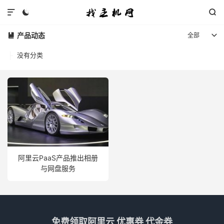



产品动态
全部


没有分类
阿里云PaaS产品推出相册
与网盘服务
免费领取阿里云 优惠券 代金券