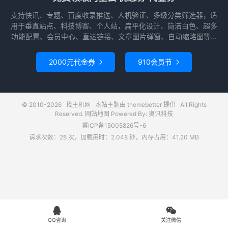
支持快讯、专题、百度收录推送、人机验证、多级分类筛选器，适
用于垂直站点、科技博客、个人站，扁平化设计、简洁白色、超多
功能配置、会员中心、直达链接、文章图片弹窗、自动缩略图等...
2000元代金券
910会员节


© 2010-2026
找主机网
本站主题由
themebetter
提供 All Rights
Reserved.
网站地图
Powered By: 奥讯科技
冀ICP备15005826号-6
请求次数：28 次，加载用时：2.048 秒，内存占用：41.20 MB


QQ咨询
关注微信